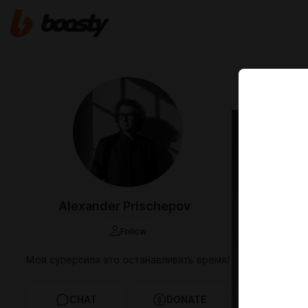
Apr 30 14:35
Юля 
Юля Сунц
Alexander Prischepov
Follow
Моя суперсила это останавливать время!
CHAT
DONATE