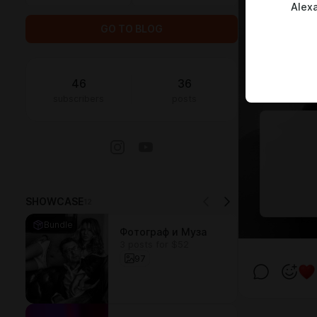
Alex
GO TO BLOG
46
36
subscribers
posts
SHOWCASE
12
Bundle
Фотограф и Муза
3 posts for $52
97