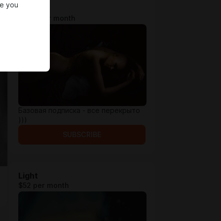
re you
Bace
$25.9 per month
Базовая подписка - все перекрыто
)))
SUBSCRIBE
Light
$52 per month