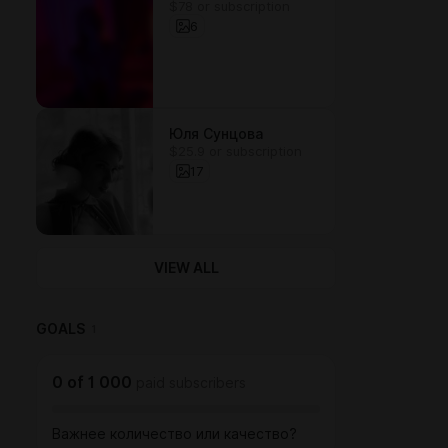
$78 or subscription
6
Юля Сунцова
$25.9 or subscription
17
VIEW ALL
GOALS
1
0
of
1 000
paid subscribers
Важнее количество или качество?