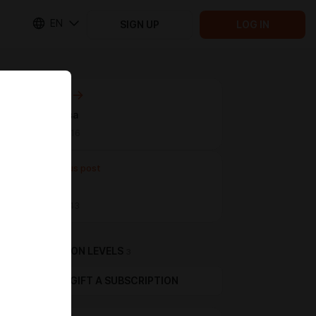
EN
SIGN UP
LOG IN
Next post
Катя Зуева
May 01 07:16
Previous post
Вопрос
Apr 28 12:43
SUBSCRIPTION LEVELS
3
GIFT A SUBSCRIPTION