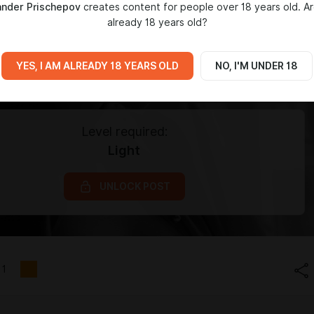
ander Prischepov
creates content for people over 18 years old. A
already 18 years old?
YES, I AM ALREADY 18 YEARS OLD
NO, I'M UNDER 18
Level required:
Light
UNLOCK POST
1