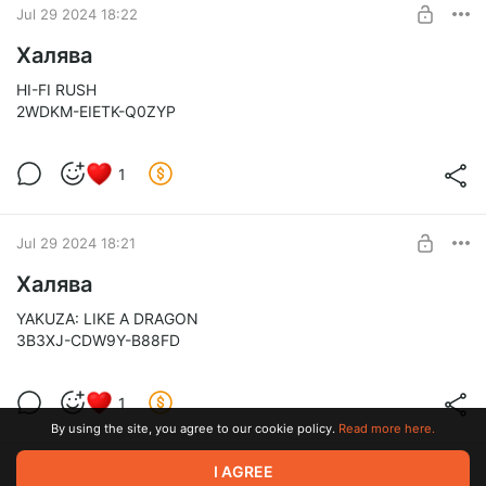
Jul 29 2024 18:22
Халява
HI-FI RUSH
2WDKM-EIETK-Q0ZYP
1
Jul 29 2024 18:21
Халява
YAKUZA: LIKE A DRAGON
3B3XJ-CDW9Y-B88FD
1
By using the site, you agree to our cookie policy.
Read more here.
I AGREE
Jul 29 2024 18:21