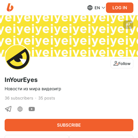
LOG IN
EN
Follow
InYourEyes
Новости из мира видеоигр
36
subscribers
35
posts
SUBSCRIBE