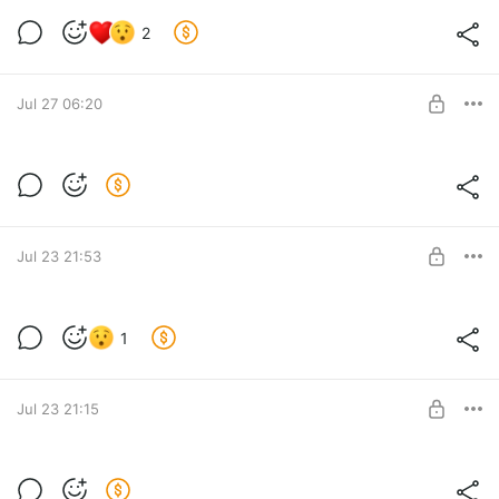
Ранний доступ обзор Halo от Ильи
2
Level required:
Присел у костра
SUBSCRIBE
Jul 27 06:20
Ранний доступ обзор Яндекс ТВ Станция
mini LED
Level required:
Кот у лавки
SUBSCRIBE
Jul 23 21:53
Ранний доступ к заметке о Steam Deck
1
Level required:
Присел у костра
SUBSCRIBE
Jul 23 21:15
Для вас, хозяева