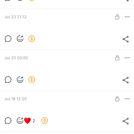
Level required:
Хозяин в храме
SUBSCRIBE
Jul 23 21:12
Пятничный апдейт для хозяев!
Level required:
Присел у костра
SUBSCRIBE
Jul 20 03:00
Сентябрь давит!
Level required:
Присел у костра
SUBSCRIBE
Jul 18 12:20
Первый нах
2
Level required:
Ты видишь!
Присел у костра