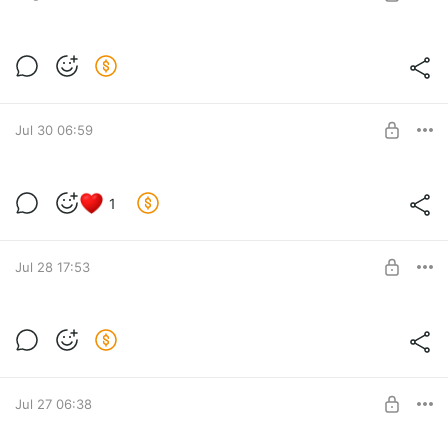
Лето — финишная прямая
Level required:
Присел у костра
SUBSCRIBE
Jul 30 06:59
Ранний доступ!
1
Level required:
Кот у лавки
SUBSCRIBE
Jul 28 17:53
Полноценное превью обзора ТВ на
сайте
Level required:
Кот у лавки
SUBSCRIBE
Jul 27 06:38