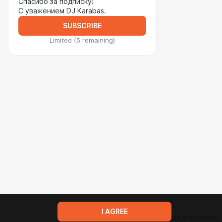
Спасибо за подписку!
С уважением DJ Karabas.
SUBSCRIBE
Limited (5 remaining)
I AGREE
Terms of service
Privacy policy
Brand
Support