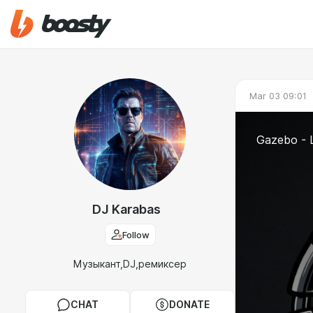
Mar 03 09:01
Gazebo - 
DJ Karabas
Follow
Музыкант,DJ,ремиксер
CHAT
DONATE