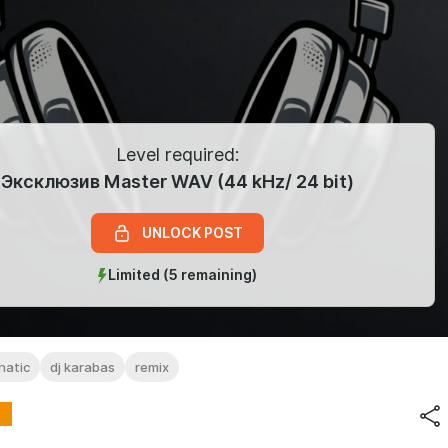
Level required:
Эксклюзив Master WAV (44 kHz/ 24 bit)
UNLOCK POST
Limited (5 remaining)
natic
dj karabas
remix