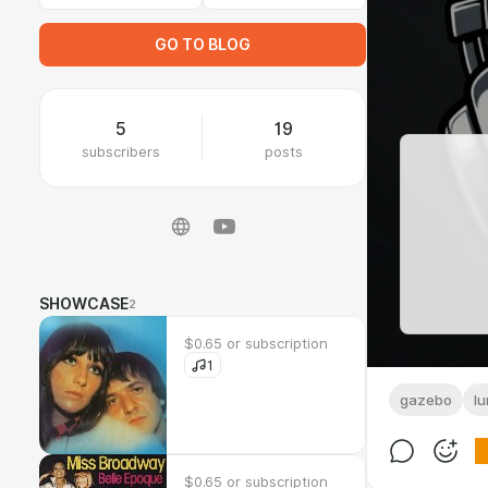
GO TO BLOG
5
19
subscribers
posts
SHOWCASE
2
$0.65 or subscription
1
gazebo
lu
$0.65 or subscription