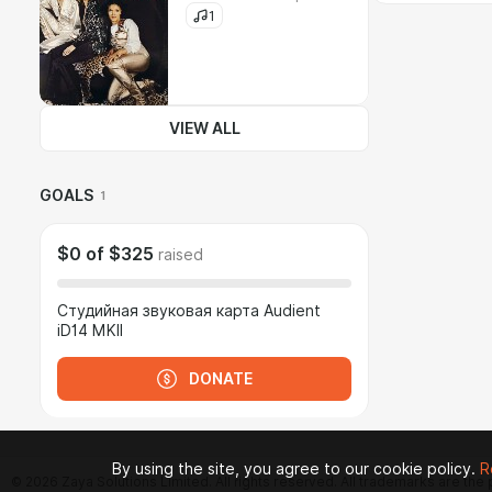
1
VIEW ALL
GOALS
1
$0
of
$325
raised
Cтудийная звуковая карта Audient
iD14 MKII
DONATE
By using the site, you agree to our cookie policy.
R
© 2026 Zaya Solutions Limited. All rights reserved. All trademarks are the