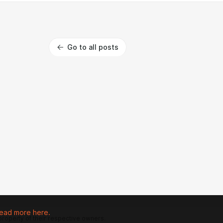
Go to all posts
ead more here.
 property of their respective owners.