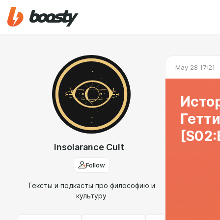
May 28 17:21
Исто
Гетти
[S02:
Insolarance Cult
Follow
Тексты и подкасты про философию и
культуру