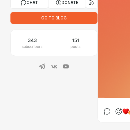
CHAT
DONATE
GO TO BLOG
343
151
subscribers
posts