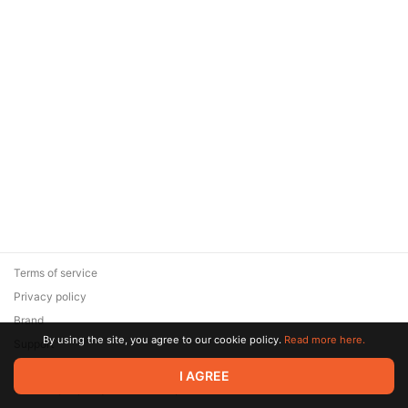
Terms of service
Privacy policy
Brand
By using the site, you agree to our cookie policy.
Read more here.
Support
© 2026 Zaya Solutions Limited. All rights reserved. All trademarks
I AGREE
are the property of their respective owners.