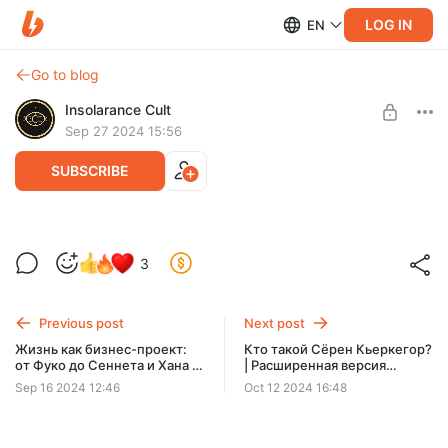
LOG IN
EN
Go to blog
Insolarance Cult
Sep 27 2024 15:56
SUBSCRIBE
Коты и моральный натурализм |
Level required:
3
Расширенная версия [S01:E98]
Сторонник
SUBSCRIBE
Previous post
Next post
Жизнь как бизнес-проект:
Кто такой Сёрен Кьеркегор?
от Фуко до Сеннета и Хана |
| Расширенная версия
Расширенная версия
[S01:E99]
Sep 16 2024 12:46
Oct 12 2024 16:48
[S01:E97]