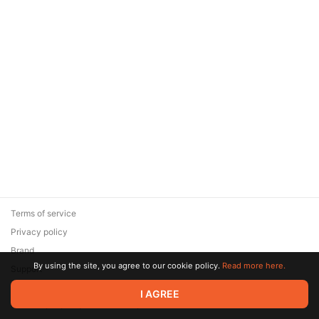
Terms of service
Privacy policy
Brand
By using the site, you agree to our cookie policy.
Read more here.
Support
© 2026 Zaya Solutions Limited. All rights reserved. All trademarks
I AGREE
are the property of their respective owners.