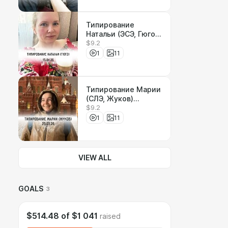
Типирование
Натальи (ЭСЭ, Гюго)
$9.2
15.04.2026
1
11
Типирование Марии
(СЛЭ, Жуков)
$9.2
25.03.2026
1
11
VIEW ALL
GOALS
3
$514.48
of
$1 041
raised