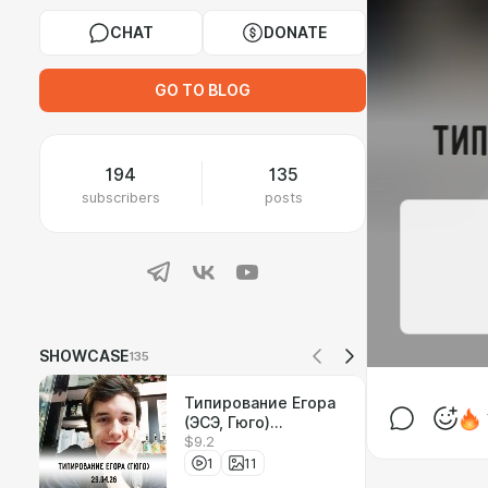
CHAT
DONATE
GO TO BLOG
194
135
subscribers
posts
SHOWCASE
135
Типирование Егора
(ЭСЭ, Гюго)
$9.2
29.04.2026
1
11