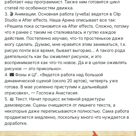
работает наш программист. Также ним готовится цикл
статей по особенностям движка.
3. 🎬 Анимации. Основная работа (учеба) ведется в Clip
Studio и After effects. Наша Арина описывает все так:
«Решила пока остановится на After effects. Сложно, потому
что я ранее с таким не сталкивалась и гуглю каждое
действие. Постепенно изучаю, что-то простенькое даже
могу сделать. Думаю, мне нравится этим заниматься, т.к.
рисую почти все время, бывает выгораю… А такого рода
деятельность как бы оживляет рисунок, и это
воспринимается как что-то новое. Да и в целом оживлять
рисунок — это прикольно».
4. 🌃 Фоны и ЦГ. «Ведется работа над большой
динамической сценой (около 20 артов), четверть уже
готова. В мае усиленно приступим к дальнейшей
отрисовке», — Госпожа Анастасия.
5. 📖 Текст. Начат процесс активной редактуры
демоверсии. Сцены очищаются от лишнего текста, а
некоторые даже переписываются полностью. Сама работа
продвигается медленно, поскольку много что нуждается в
доработке.