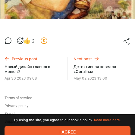
2
Previous post
Next post
Новый дизайн главного
Детективная новелла
меню 🎨
«Coralina»
Apr 30 2023 09:08
May 02 2023 13:00
Terms of service
Privacy policy
Brand
By using the site, you agree to our cookie policy.
Read more here.
Support
I AGREE
© 2026 Zaya Solutions Limited. All rights reserved. All trademarks