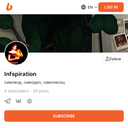
LOG IN
EN
Follow
Infspiration
симовод, симодел, симописец
4
subscribers
26
posts
SUBSCRIBE