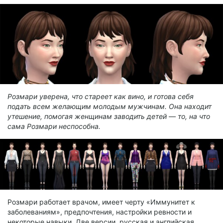
Розмари уверена, что стареет как вино, и готова себя
подать всем желающим молодым мужчинам. Она находит
утешение, помогая женщинам заводить детей — то, на что
сама Розмари неспособна.
Розмари работает врачом, имеет черту «Иммунитет к
заболеваниям», предпочтения, настройки ревности и
некоторые навыки. Две версии, русская и английская.