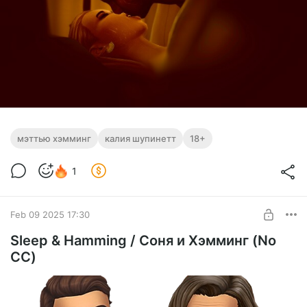
мэттью хэмминг
калия шупинетт
18+
1
Feb 09 2025 17:30
Sleep & Hamming / Соня и Хэмминг (No
CC)