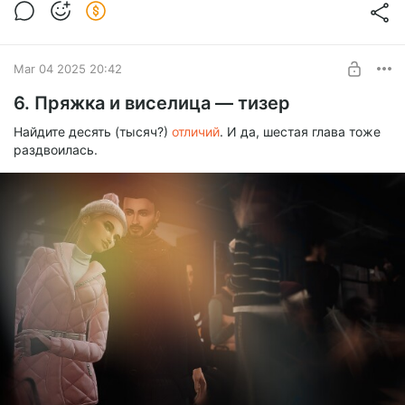
UNLOCK POST
Mar 04 2025 20:42
$5.2
$3.9 per month
-
25
%
6. Пряжка и виселица — тизер
Billed every 12 months.
The discount applies to the first 12 months only.
Найдите десять (тысяч?)
отличий
. И да, шестая глава тоже
раздвоилась.