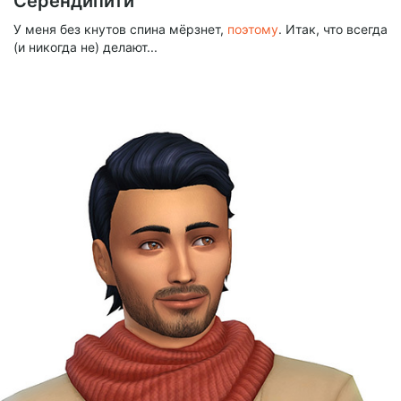
Серендипити
Billed every 12 months.
The discount applies to the first 12 months only.
У меня без кнутов спина мёрзнет,
поэтому
. Итак, что всегда
(и никогда не) делают...