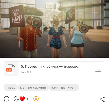
The discount applies to the first 12 months only.
5. Протест и клубника — тизер.pdf
pdf
1.20 Mb
тизер
мэттью хэмминг
калия шупинетт
1