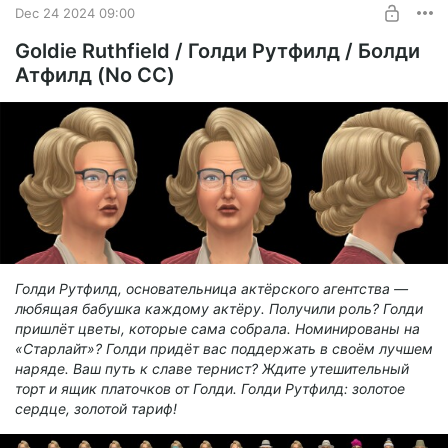
Dec 24 2024 09:00
$5.2
$3.9 per month
-
25
%
Goldie Ruthfield / Голди Рутфилд / Болди
Атфилд (No CC)
Billed every 12 months.
The discount applies to the first 12 months only.
Голди Рутфилд, основательница актёрского агентства —
любящая бабушка каждому актёру. Получили роль? Голди
пришлёт цветы, которые сама собрала. Номинированы на
«Старлайт»? Голди придёт вас поддержать в своём лучшем
наряде. Ваш путь к славе тернист? Ждите утешительный
торт и ящик платочков от Голди. Голди Рутфилд: золотое
сердце, золотой тариф!