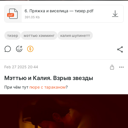
6. Пряжка и виселица — тизер.pdf
pdf
391.05 Kb
тизер
мэттью хэмминг
калия шупинетт
Feb 27 2025 20:44
Мэттью и Калия. Взрыв звезды
При чём тут
пюре с тараканом
?