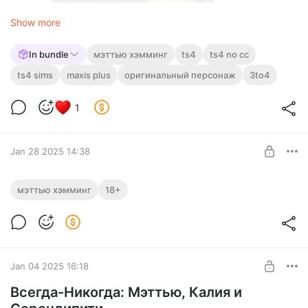
Show more
In bundle
мэттью хэмминг
ts4
ts4 no cc
ts4 sims
maxis plus
оригинальный персонаж
3to4
1
Jan 28 2025 14:38
Мэттью. Вертикаль
мэттью хэмминг
18+
Уровень «Желанный гость»: доступ 5 февраля
Level required:
Любовь до Сиксама и обратно
UNLOCK WITH DISCOUNT
Jan 04 2025 16:18
$5.2
$3.9 per month
-
25
%
Всегда-Никогда: Мэттью, Калия и