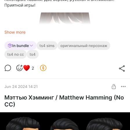
Приятной игры!
Show more
In bundle
ts4 sims
оригинальный персонаж
ts4 no cc
ts4
2
simsinfluence_Household_Grunt.zip
zip
Jun 24 2024 14:21
109.57 Kb
Мэттью Хэмминг / Matthew Hamming (No
simsinfluence_Household_Грант.zip
CC)
zip
110.52 Kb