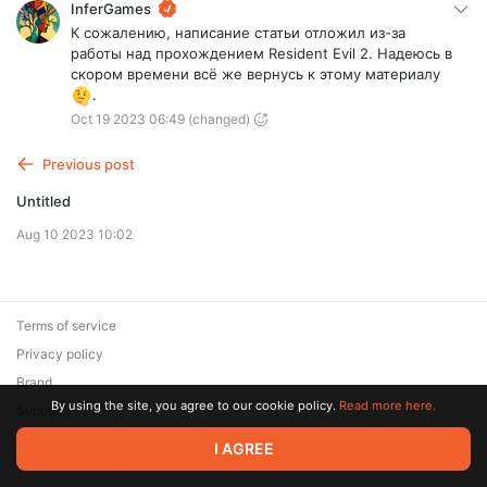
InferGames
К сожалению, написание статьи отложил из-за
работы над прохождением Resident Evil 2. Надеюсь в
скором времени всё же вернусь к этому материалу
.
Oct 19 2023 06:49
(changed)
Previous post
Untitled
Aug 10 2023 10:02
Terms of service
Privacy policy
Brand
By using the site, you agree to our cookie policy.
Read more here.
Support
© 2026 Zaya Solutions Limited. All rights reserved. All trademarks
I AGREE
are the property of their respective owners.