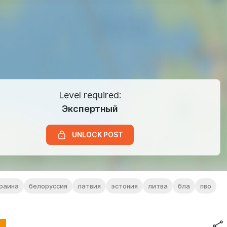
Level required:
Экспертный
UNLOCK POST
раина
белоруссия
латвия
эстония
литва
бла
пво