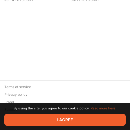
операция?
начало специальной
военной операции
Terms of service
Privacy policy
Brand
By using the site, you agree to our cookie policy.
Read more here.
Support
© 2026 Zaya Solutions Limited. All rights reserved. All trademarks
I AGREE
are the property of their respective owners.