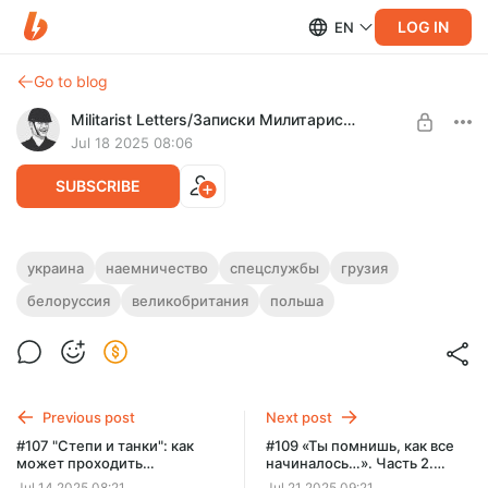
LOG IN
EN
Go to blog
Militarist Letters/Записки Милитариста
Jul 18 2025 08:06
SUBSCRIBE
#108 Интернациональный легион на
украина
наемничество
спецслужбы
грузия
Украине
белоруссия
великобритания
польша
Level required:
Экспертный
UNLOCK POST
Previous post
Next post
#107 "Степи и танки": как
#109 «Ты помнишь, как все
может проходить
начиналось…». Часть 2.
Днепропетровская
Продолжаем изучать
Jul 14 2025 08:21
Jul 21 2025 09:21