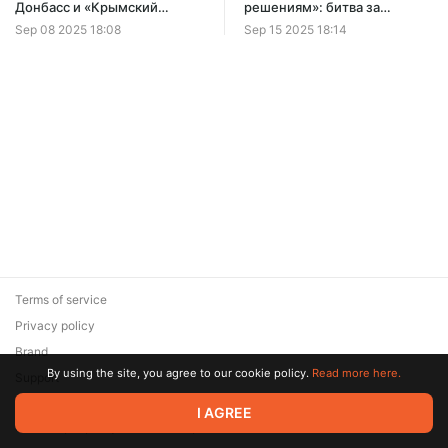
Донбасс и «Крымский
решениям»: битва за
коридор» – первый месяц
Донбасс апрель-июль 2022
Sep 08 2025 18:08
Sep 15 2025 18:14
боев
года
Terms of service
Privacy policy
Brand
By using the site, you agree to our cookie policy.
Read more here.
Support
© 2026 Zaya Solutions Limited. All rights reserved. All trademarks
I AGREE
are the property of their respective owners.