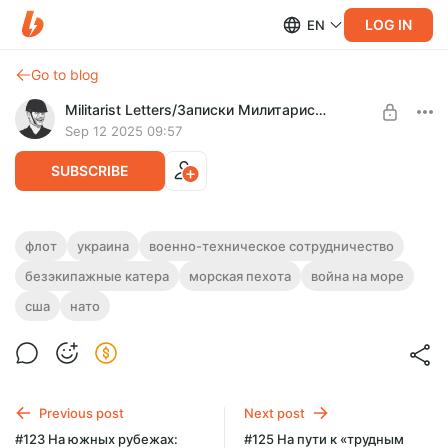
LOG IN
EN
Go to blog
Militarist Letters/Записки Милитариста
Sep 12 2025 09:57
SUBSCRIBE
#124 Военно-морские силы Украины в
флот
украина
военно-техническое сотрудничество
2014-2025 гг.
безэкипажные катера
морская пехота
война на море
Level required:
Экспертный
сша
нато
UNLOCK POST
Previous post
Next post
#123 На южных рубежах:
#125 На пути к «трудным