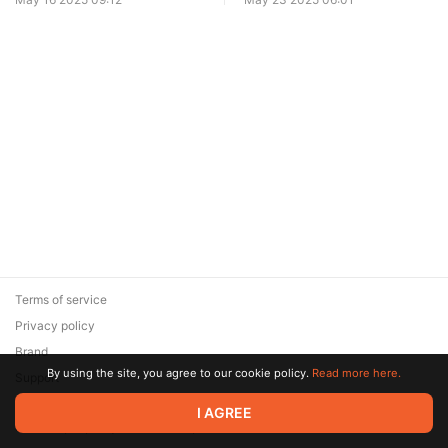
недавнего индо-
изменятся ли ее цели?
пакистанского конфликта
Terms of service
Privacy policy
Brand
By using the site, you agree to our cookie policy.
Read more here.
Support
© 2026 Zaya Solutions Limited. All rights reserved. All trademarks
I AGREE
are the property of their respective owners.