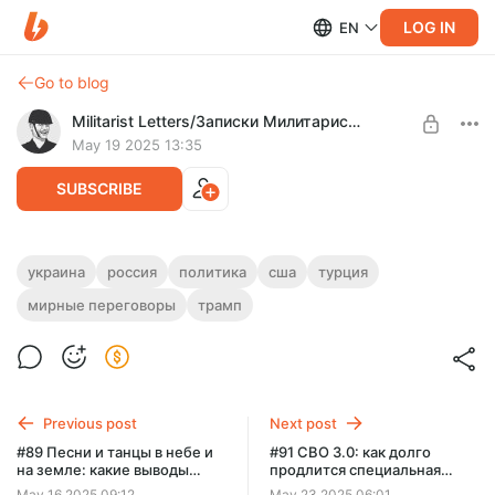
LOG IN
EN
Go to blog
Militarist Letters/Записки Милитариста
May 19 2025 13:35
SUBSCRIBE
#90 «Неделя бурной дипломатии» или
украина
россия
политика
сша
турция
Level required:
выход из трехлетнего забега по
мирные переговоры
трамп
Экспертный
замкнутому кругу?
UNLOCK POST
Previous post
Next post
#89 Песни и танцы в небе и
#91 СВО 3.0: как долго
на земле: какие выводы
продлится специальная
можно сделать из
военная операция и
May 16 2025 09:12
May 23 2025 06:01