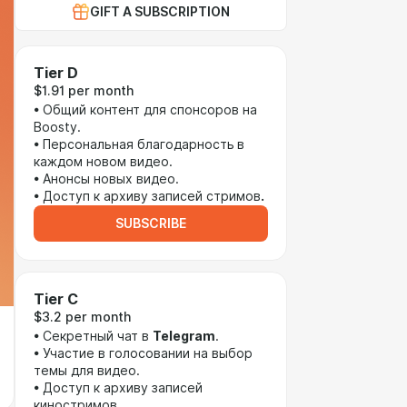
GIFT A SUBSCRIPTION
Tier D
$1.91 per month
• Общий контент для спонсоров на
Boosty.
• Персональная благодарность
в
каждом новом видео.
• Анонсы новых видео.
• Доступ к архиву записей стримов
.
SUBSCRIBE
Tier C
$3.2 per month
• Секретный чат в
Telegram
.
• Участие в голосовании на выбор
темы для видео.
• Доступ к архиву записей
киностримов
.