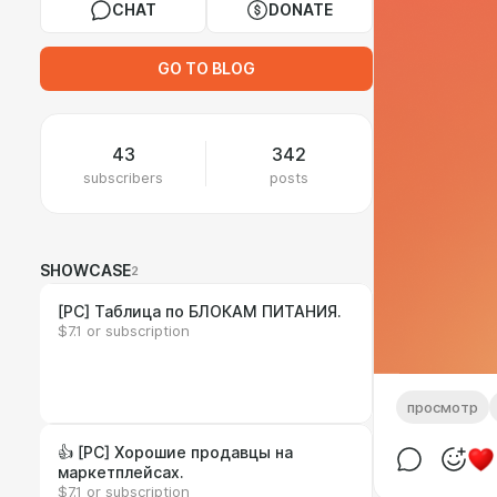
CHAT
DONATE
GO TO BLOG
43
342
subscribers
posts
SHOWCASE
2
[PC] Таблица по БЛОКАМ ПИТАНИЯ.
$7.1 or subscription
просмотр
👍 [PC] Хорошие продавцы на
маркетплейсах.
$7.1 or subscription