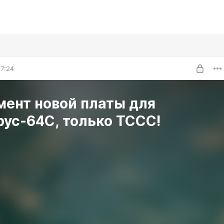
7:24
мент новой платы для
ус-64С, только ТССС!