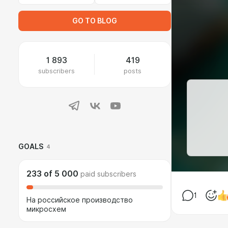
GO TO BLOG
1 893
419
subscribers
posts
GOALS
4
233
of
5 000
paid subscribers
1
На российское производство
микросхем