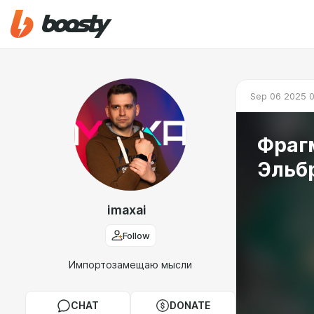
Sep 06 2025 0
Фраг
Эльбр
imaxai
Follow
Импортозамещаю мысли
CHAT
DONATE