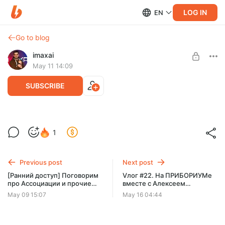
LOG IN
EN
Go to blog
imaxai
May 11 14:09
SUBSCRIBE
Vлог #21 (вроде): Сибирский кольцевой
1
источник фотонов СКИФ
Level required:
Тракторист на максималках
Previous post
Next post
SUBSCRIBE
[Ранний доступ] Поговорим
Vлог #22. На ПРИБОРИУМе
про Ассоциации и прочие
вместе с Алексеем
объединения с Евгением
Росвычтехинформ
May 09 15:07
May 16 04:44
Липкиным
рампаковываем Р-ФОН