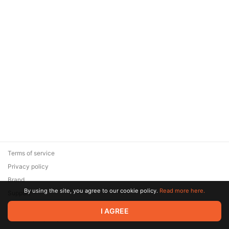
Terms of service
Privacy policy
Brand
By using the site, you agree to our cookie policy.
Read more here.
Support
© 2026 Zaya Solutions Limited. All rights reserved. All trademarks
I AGREE
are the property of their respective owners.