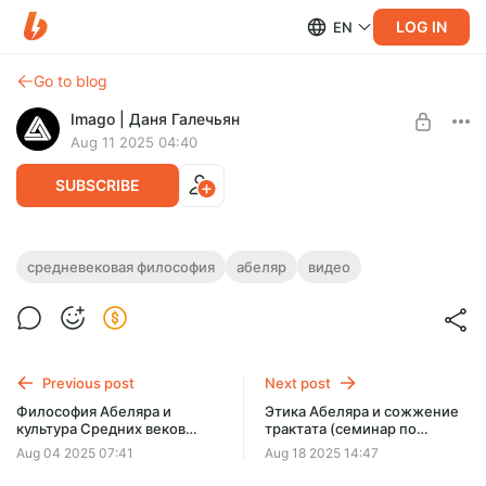
LOG IN
EN
Go to blog
Imago | Даня Галечьян
Aug 11 2025 04:40
SUBSCRIBE
Философия Абеляра и культура
средневековая философия
абеляр
видео
Средних Веков (семинар 2 из 4)
Level required:
Корабельный врач скептицизма
SUBSCRIBE
Previous post
Next post
Философия Абеляра и
Этика Абеляра и сожжение
культура Средних веков
трактата (семинар по
(семинар 1 из 4)
философии Абеляра 3 из 4)
Aug 04 2025 07:41
Aug 18 2025 14:47