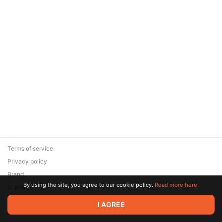
Terms of service
Privacy policy
Brand
By using the site, you agree to our cookie policy.
Read more here.
Support
© 2026 Zaya Solutions Limited. All rights reserved. All trademarks
I AGREE
are the property of their respective owners.