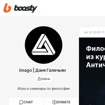
Jul 12 2025 11
Фило
из ку
Антич
Imago | Даня Галечьян
Follow
Игры и семинары по философии
CHAT
DONATE