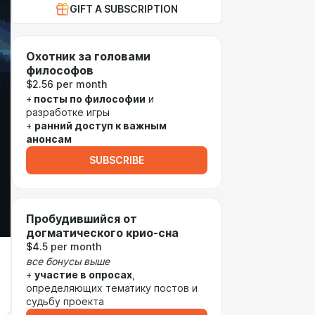
GIFT A SUBSCRIPTION
Охотник за головами
философов
$2.56 per month
+
посты по философии
и
разработке игры
+
ранний доступ к важным
анонсам
SUBSCRIBE
Пробудившийся от
догматического крио-сна
$4.5 per month
все бонусы выше
+
участие в опросах
,
определяющих тематику постов и
судьбу проекта