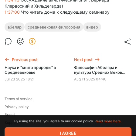
Клервоский и Хильдегарда)
1:37:00
Что читать дома к следующему семинару
абеляр
средневековая философия
видео
Previous post
Next post
Наука и “книга природы” в
Философия Абеляра и
Средневековье
культура Средних Веков
(семинар 2 из 4)
Jul 23 2025 18:21
Aug 11 2025 04:40
Terms of service
Privacy policy
Brand
By using the site, you agree to our cookie policy.
Read more here.
Support
© 2026 Zaya Solutions Limited. All rights reserved. All trademarks
I AGREE