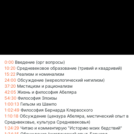
0:00
Введение (орг вопросы)
10:20
Средневековое образование (тривий и квадривий)
15:22
Реализм и номинализм
24:00
Обсуждение (мереологический нигилизм)
37:20
Мистицизм и рационализм
42:05
Жизнь и философия Абеляра
54:30
Философия Элоизы
1:00:13
Гильом из Шампо
1:02:49
Философия Бернарда Клервоского
1:10:18
Обсуждение (цензура Абеляра, мистический опыт в
Среднвековье, культура Средневековья)
1:24:29
Читаю и комментирую "Историю моих бедствий"
1:34:15
Обсуждение (мистический опыт, Бернард