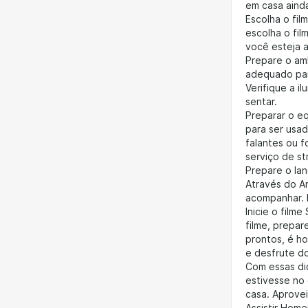
em casa aind
Escolha o fil
escolha o fil
você esteja a
Prepare o am
adequado par
Verifique a i
sentar.
Preparar o e
para ser usad
falantes ou 
serviço de st
Prepare o la
Através do A
acompanhar. 
Inicie o film
filme, prepa
prontos, é ho
e desfrute do
Com essas di
estivesse no
casa. Aprovei