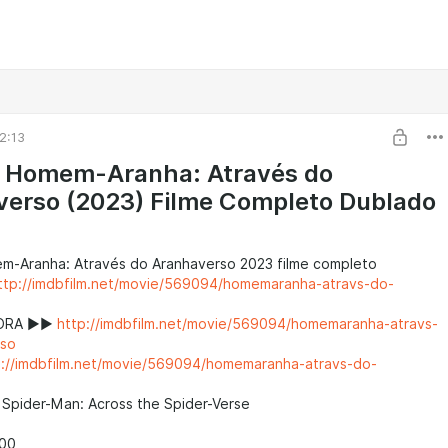
2:13
] Homem-Aranha: Através do
erso (2023) Filme Completo Dublado
mem-Aranha: Através do Aranhaverso 2023 filme completo
ttp://imdbfilm.net/movie/569094/homemaranha-atravs-do-
GORA ►►
http://imdbfilm.net/movie/569094/homemaranha-atravs-
rso
p://imdbfilm.net/movie/569094/homemaranha-atravs-do-
e: Spider-Man: Across the Spider-Verse
.00