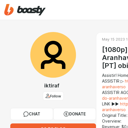
May 15 2023 1
[1080p
Aranhav
[PT] obi
Assistir! Ho
ASSISTIR ▷
h
iktiraf
aranhaverso
ASSISTIR A
Follow
do-aranhave
LINK ►►
htt
aranhaverso
CHAT
DONATE
Original Titl
Overview:
Revenue: $0