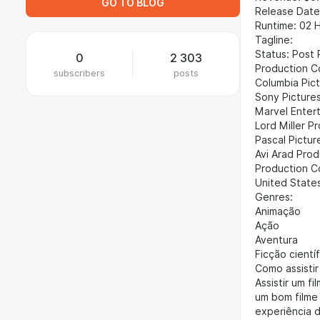
GO TO BLOG
Release Date
Runtime: 02 
Tagline:
Status: Post
0
2 303
Production C
subscribers
posts
Columbia Pict
Sony Pictures
Marvel Enter
Lord Miller P
Pascal Pictur
Avi Arad Prod
Production Co
United State
Genres:
Animação
Ação
Aventura
Ficção científ
Como assistir
Assistir um f
um bom filme 
experiência 