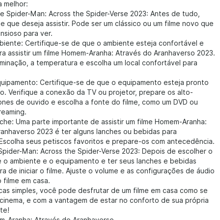
a melhor:
me Spider-Man: Across the Spider-Verse 2023: Antes de tudo,
me que deseja assistir. Pode ser um clássico ou um filme novo que
nsioso para ver.
biente: Certifique-se de que o ambiente esteja confortável e
a assistir um filme Homem-Aranha: Através do Aranhaverso 2023.
luminação, a temperatura e escolha um local confortável para
quipamento: Certifique-se de que o equipamento esteja pronto
o. Verifique a conexão da TV ou projetor, prepare os alto-
fones de ouvido e escolha a fonte do filme, como um DVD ou
reaming.
nche: Uma parte importante de assistir um filme Homem-Aranha:
ranhaverso 2023 é ter alguns lanches ou bebidas para
Escolha seus petiscos favoritos e prepare-os com antecedência.
e Spider-Man: Across the Spider-Verse 2023: Depois de escolher o
re o ambiente e o equipamento e ter seus lanches e bebidas
ra de iniciar o filme. Ajuste o volume e as configurações de áudio
 filme em casa.
cas simples, você pode desfrutar de um filme em casa como se
 cinema, e com a vantagem de estar no conforto de sua própria
te!