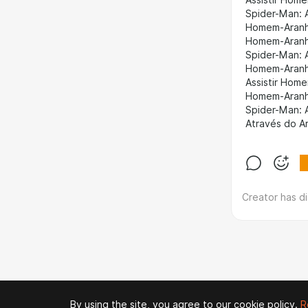
Assistir Hom
Spider-Man: 
Homem-Aranha
Homem-Aranha
Spider-Man: 
Homem-Aranha
Assistir Hom
Homem-Aranha
Spider-Man: 
Através do A
Creator has d
By using the site, you agree to our cookie policy.
R