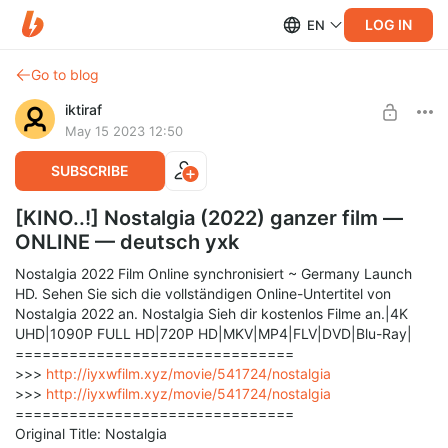
LOG IN
EN
Go to blog
iktiraf
May 15 2023 12:50
SUBSCRIBE
[KINO..!] Nostalgia (2022) ganzer film —
ONLINE — deutsch yxk
Nostalgia 2022 Film Online synchronisiert ~ Germany Launch
HD. Sehen Sie sich die vollständigen Online-Untertitel von
Nostalgia 2022 an. Nostalgia Sieh dir kostenlos Filme an.|4K
UHD|1090P FULL HD|720P HD|MKV|MP4|FLV|DVD|Blu-Ray|
===============================
>>>
http://iyxwfilm.xyz/movie/541724/nostalgia
>>>
http://iyxwfilm.xyz/movie/541724/nostalgia
===============================
Original Title: Nostalgia