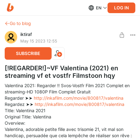
LOG IN
EN
Go to blog
iktiraf
May 15 2023 12:55
SUBSCRIBE
[!REGARDER!]~VF Valentina (2021) en
streaming vf et vostfr Filmstoon hqy
Valentina 2021: Regarder !! Svos-Vostfr Film 2021 Complet en
streaming-HD 1080P Film Complet Gratuit
Regarder ➤➤
http://inkafilm.com/movie/800817/valentina
Regardez ➤➤
http://inkafilm.com/movie/800817/valentina
Title: Valentina 2021
Original Title: Valentina
Overview:
Valentina, adorable petite fille avec trisomie 21, vit mal son
handicap, persuadée que cela lempêche de réaliser son rêve :