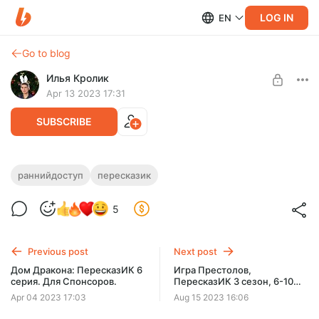
LOG IN
EN
Go to blog
Илья Кролик
Apr 13 2023 17:31
SUBSCRIBE
Игра Престолов, ПересказИК 3 сезон, 1-
раннийдоступ
пересказик
5 серия, ранний доступ
Level required:
5
Дени Вильнёв одобряет
ПересказИК 3 сезон, 1-5 серии
SUBSCRIBE
Previous post
Next post
Дом Дракона: ПересказИК 6
Игра Престолов,
серия. Для Спонсоров.
ПересказИК 3 сезон, 6-10
серии
Apr 04 2023 17:03
Aug 15 2023 16:06