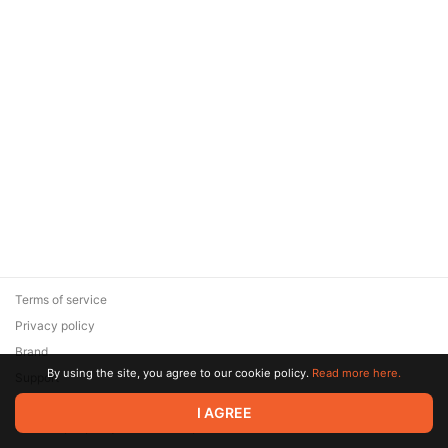
Terms of service
Privacy policy
Brand
By using the site, you agree to our cookie policy.
Read more here.
Support
© 2026 Zaya Solutions Limited. All rights reserved. All trademarks
I AGREE
are the property of their respective owners.