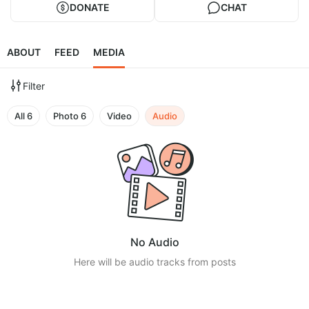
DONATE
CHAT
ABOUT
FEED
MEDIA
Filter
All
6
Photo
6
Video
Audio
No Audio
Here will be audio tracks from posts