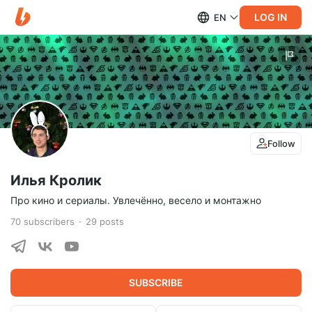
LOG IN
EN
Follow
Илья Кролик
Про кино и сериалы. Увлечённо, весело и монтажно
70
subscribers
29
posts
SUBSCRIBE