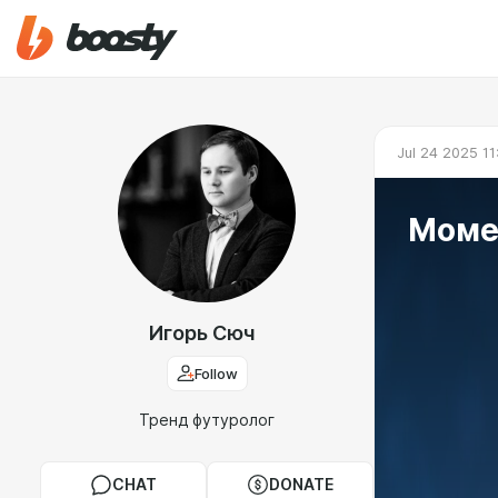
Jul 24 2025 11
Моме
Игорь Сюч
Follow
Тренд футуролог
CHAT
DONATE