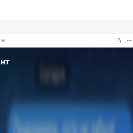
:08
нт