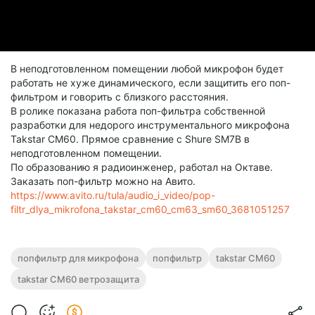
В неподготовленном помещении любой микрофон будет
работать не хуже динамического, если защитить его поп-
фильтром и говорить с близкого расстояния.
В ролике показана работа поп-фильтра собственной
разработки для недорого инструментального микрофона
Takstar CM60. Прямое сравнение с Shure SM7B в
неподготовленном помещении.
По образованию я радиоинженер, работал на Октаве.
Заказать поп-фильтр можно на Авито.
https://www.avito.ru/tula/audio_i_video/pop-
filtr_dlya_mikrofona_takstar_cm60_cm63_sm60_3681051257
попфильтр для микрофона
попфильтр
takstar CM60
takstar CM60 ветрозащита