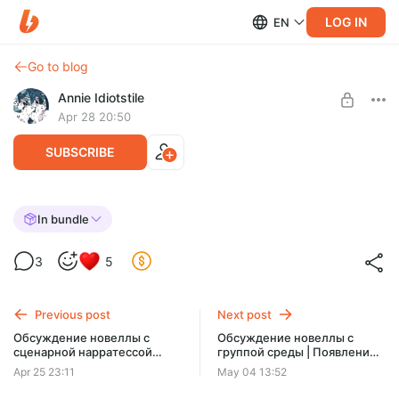
LOG IN
EN
Go to blog
Annie Idiotstile
Apr 28 20:50
SUBSCRIBE
Обсуждение новеллы c группой
In bundle
пятницы | Заставка и логика одного из
Level required:
3
5
экранов
Видеоподкастный уровень милоты
SUBSCRIBE
Previous post
Next post
Обсуждение новеллы c
Обсуждение новеллы c
сценарной нарратессой
группой среды | Появление
Софьей | Новая встреча
Геры и экран с условиями
Apr 25 23:11
May 04 13:52
конкурса