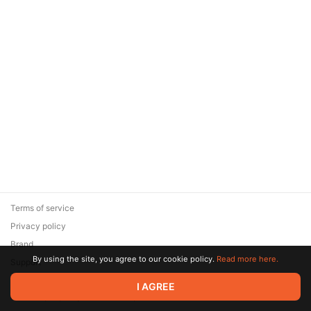
Terms of service
Privacy policy
Brand
By using the site, you agree to our cookie policy.
Read more here.
Support
© 2026 Zaya Solutions Limited. All rights reserved. All trademarks
I AGREE
are the property of their respective owners.