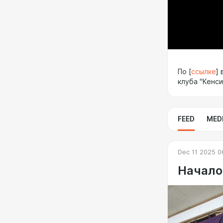
По [
ссылке
]
клуба "Кенси
FEED
MED
Dec 11 2025 0
Начало.