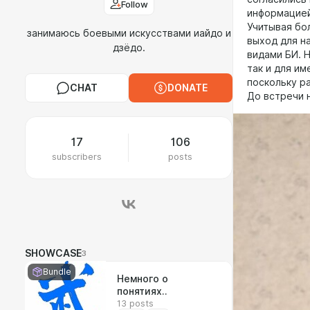
Follow
информацией
Учитывая бо
занимаюсь боевыми искусствами иайдо и
выход для н
дзёдо.
видами БИ. Н
так и для и
поскольку р
CHAT
DONATE
До встречи н
17
106
subscribers
posts
SHOWCASE
3
Bundle
Немного о
понятиях..
13 posts