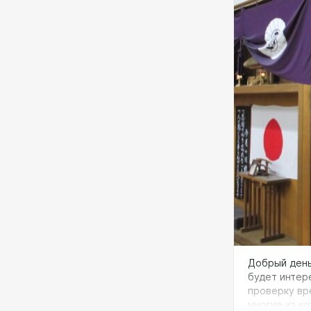
Добрый день
будет интер
проверку вр
многие из ко