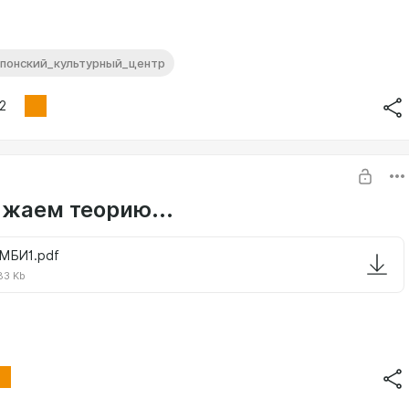
японский_культурный_центр
2
жаем теорию...
МБИ1.pdf
83 Kb