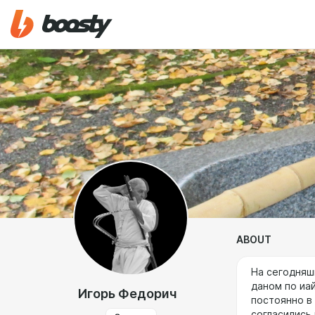
ABOUT
На сегодняш
даном по иай
Игорь Федорич
постоянно в
согласились