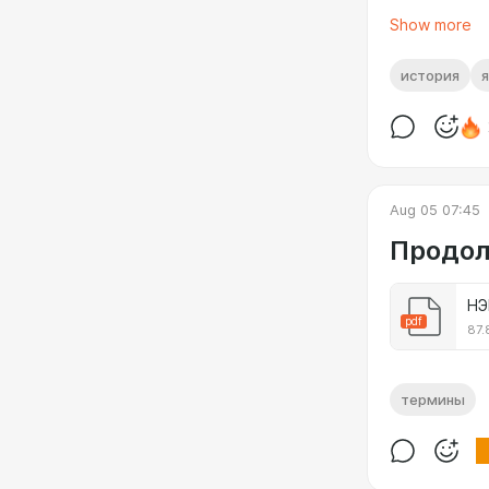
веков...
Show more
история
Aug 05 07:45
Продол
НЭ
pdf
87.
термины