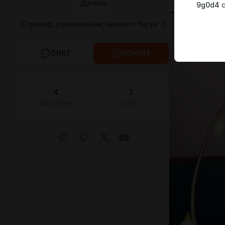
Follow
9g0d4
c
Стример, рукодельник, немного бегун :5
CHAT
DONATE
4
7
subscribers
posts