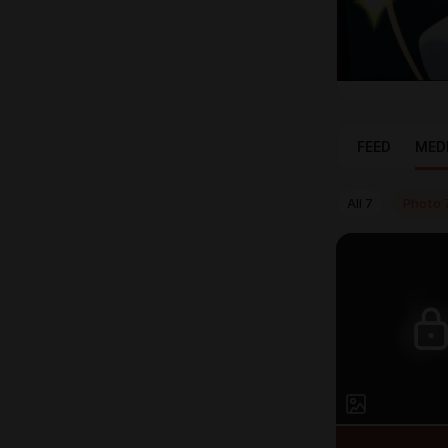
FEED
MED
All
7
Photo