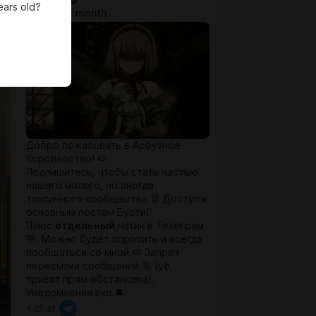
ears old?
$0.65 per month
Добро пожаловать в Арбузное
Королевство! 🍉
Подпишитесь, чтобы стать частью
нашего милого, но иногда
токсичного сообщества 🐰 Доступ к
основным постам Бусти!
Плюс
отдельный
чатик в Телеграм
💬. Можно будет спросить и всегда
пообщаться со мной 🍉 Запрет
пересылки сообщений 🐰 (уф,
приват прям обстановка).
Уведомления вкл.🔔
+ chat