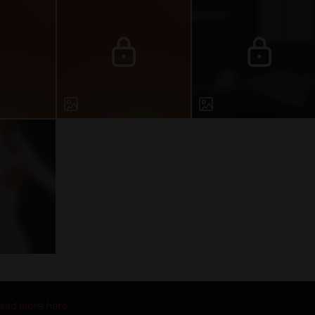
ead more here.
 property of their respective owners.