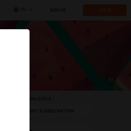
EN
SIGN UP
LOG IN
SUBSCRIPTION LEVELS
2
GIFT A SUBSCRIPTION
Семечко