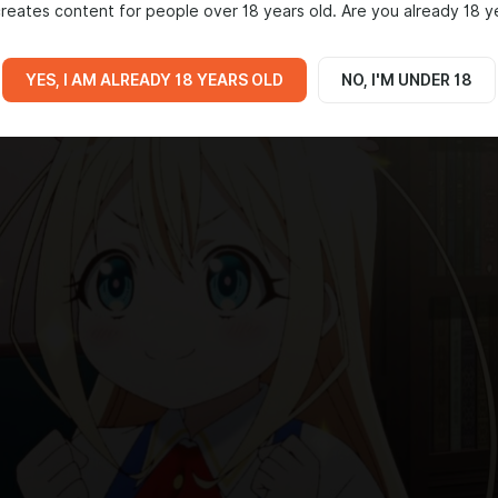
reates content for people over 18 years old. Are you already 18 y
YES, I AM ALREADY 18 YEARS OLD
NO, I'M UNDER 18