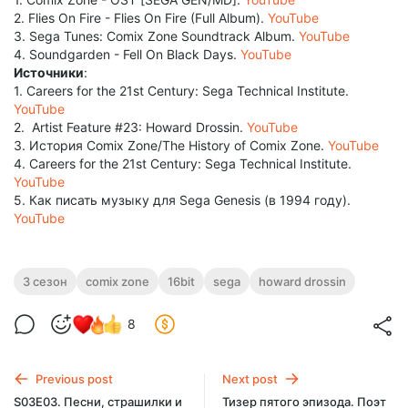
2. Flies On Fire - Flies On Fire (Full Album).
YouTube
3. Sega Tunes: Comix Zone Soundtrack Album.
YouTube
4. Soundgarden - Fell On Black Days.
YouTube
Источники
:
1. Careers for the 21st Century: Sega Technical Institute.
YouTube
2. Artist Feature #23: Howard Drossin.
YouTube
3. История Comix Zone/The History of Comix Zone.
YouTube
4. Careers for the 21st Century: Sega Technical Institute.
YouTube
5. Как писать музыку для Sega Genesis (в 1994 году).
YouTube
3 сезон
comix zone
16bit
sega
howard drossin
8
Previous post
Next post
S03E03. Песни, страшилки и
Тизер пятого эпизода. Поэт