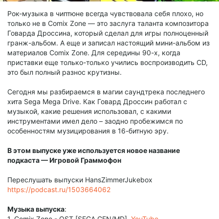
Рок-музыка в чиптюне всегда чувствовала себя плохо, но
только не в Comix Zone — это заслуга таланта композитора
Говарда Дроссина, который сделал для игры полноценный
гранж-альбом. А еще и записал настоящий мини-альбом из
материалов Comix Zone. Для середины 90-х, когда
приставки еще только-только учились воспроизводить CD,
это был полный разнос крутизны.
Сегодня мы разбираемся в магии саундтрека последнего
хита Sega Mega Drive. Как Говард Дроссин работал с
музыкой, какие решения использовал, с какими
инструментами имел дело – заодно пробежимся по
особенностям музицирования в 16-битную эру.
В этом выпуске уже используется новое название
подкаста — Игровой Граммофон
Переслушать выпуски HansZimmerJukebox
https://podcast.ru/1503664062
Музыка выпуска
:
1. Comix Zone - OST [SEGA GEN/MD].
YouTube