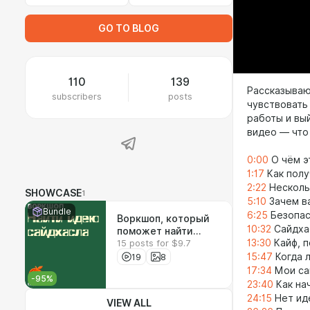
GO TO BLOG
110
139
Рассказываю
subscribers
posts
чувствовать
работы и вы
видео — что 
0:00
О чём э
1:17
Как полу
2:22
Несколь
SHOWCASE
1
5:10
Зачем в
Bundle
6:25
Безопас
Воркшоп, который
10:32
Сайдхас
поможет найти
13:30
Кайф, п
15 posts for $9.7
идею сайдхасла
и время, чтобы её
19
8
15:47
Когда 
реализовать
17:34
Мои са
-
95
%
23:40
Как на
24:15
Нет ид
VIEW ALL