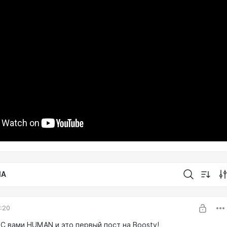
IA
9:20
 С вами HUMAN и это первый пост на Boosty!