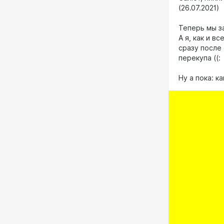
(26.07.2021)
Теперь мы з
А я, как и в
сразу после
перекупа ((:
Ну а пока: к