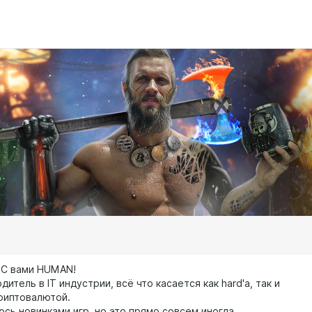
! С вами HUMAN!
дитель в IT индустрии, всё что касается как hard'a, так и
криптовалютой.
сь новинками игр, но это прямо совсем иногда.