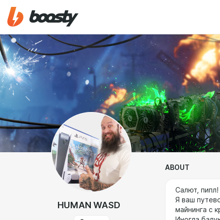
ABOUT
Салют, пипл
Я ваш путево
HUMAN WASD
майнинга с 
Иногда балую