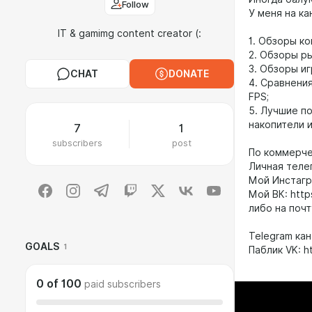
Follow
У меня на ка
IT & gamimg content creator (:
1. Обзоры к
2. Обзоры ры
3. Обзоры иг
CHAT
DONATE
4. Сравнения
FPS;
5. Лучшие п
накопители и
7
1
subscribers
post
По коммерче
Личная телег
Мой Инстагра
Мой ВК: https
либо на почту
Telegram кан
GOALS
1
Паблик VK: ht
0
of
100
paid subscribers