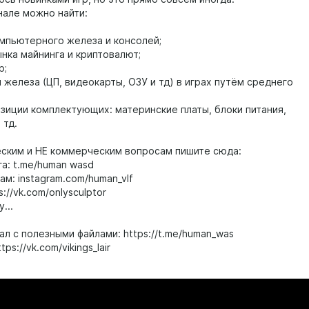
нале можно найти:
омпьютерного железа и консолей;
нка майнинга и криптовалют;
р;
 железа (ЦП, видеокарты, ОЗУ и тд) в играх путём среднего
озиции комплектующих: материнские платы, блоки питания,
 тд.
ским и НЕ коммерческим вопросам пишите сюда:
а: t.me/human wasd
м: instagram.com/human_vlf
://vk.com/onlysculptor
...
ал с полезными файлами: https://t.me/human_was
tps://vk.com/vikings_lair