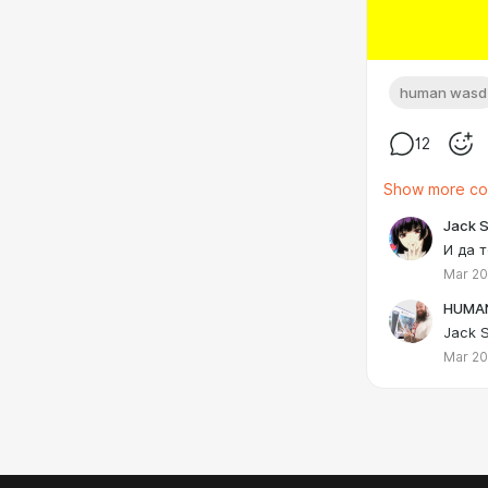
human wasd
12
Show more c
Jack 
И да т
Mar 20
HUMA
Jack 
Mar 20