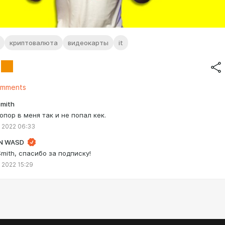
криптовалюта
видеокарты
it
omments
Smith
опор в меня так и не попал кек.
 2022 06:33
N WASD
Smith, спасибо за подписку!
 2022 15:29