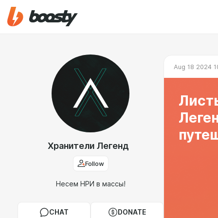
Aug 18 2024 1
Лист
Леген
путеш
Хранители Легенд
Follow
Несем НРИ в массы!
CHAT
DONATE