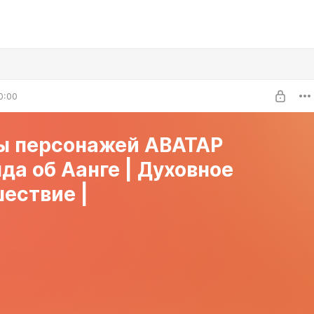
0:00
ы персонажей АВАТАР
да об Аанге | Духовное
ествие |