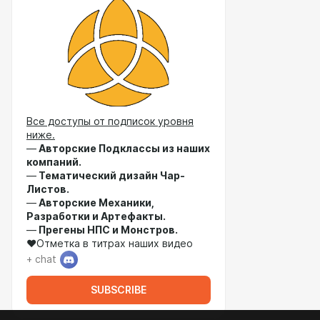
Все доступы от подписок уровня
ниже.
—
Авторские Подклассы из наших
компаний.
—
Тематический дизайн Чар-
Листов.
—
Авторские Механики,
Разработки и Артефакты.
—
Прегены НПС и Монстров.
♥Отметка в титрах наших видео
+ chat
SUBSCRIBE