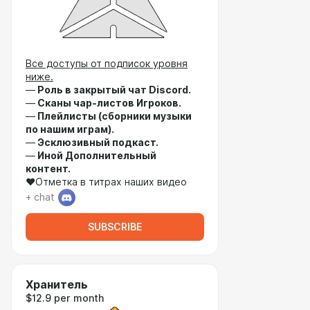
Все доступы от подписок уровня
ниже.
—
Роль в закрытый чат Discord.
—
Сканы чар-листов Игроков.
—
Плейлисты (сборники музыки
по нашим играм).
—
Эсклюзивный подкаст.
—
Иной Дополнительный
контент.
♥Отметка в титрах наших видео
+ chat
SUBSCRIBE
Хранитель
$12.9 per month