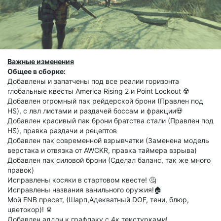
Важные изменения
Общее в сборке:
Добавлены и запатчены под все реалии горизонта
глобальные квесты America Rising 2 и Point Lockout ☢️
Добавлен огромный пак рейдерской брони (Правлен под
HS), с лвл листами и раздачей боссам и фракции💀
Добавлен красивый пак брони братства стали (Правлен под
HS), правка раздачи и рецептов
Добавлен пак современной взрывчатки (Заменена модель
верстака и отвязка от AWCKR, правка таймера взрыва)
Добавлен пак силовой брони (Сделал баланс, так же много
правок)
Исправлены косяки в стартовом квесте! 🤔
Исправлены названия ванильного оружия!🏠
Мой ENB пресет, (Шарп,Адекватный DOF, тени, блюр,
цветокор)! 🥫
Добавлен аддон к графпаку с 4к текстурками!