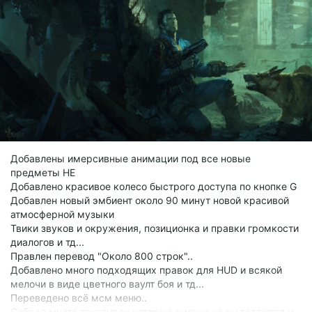
Добавлены имерсивные анимации под все новые
предметы HE
Добавлено красивое колесо быстрого доступа по кнопке G
Добавлен новый эмбиент около 90 минут новой красивой
атмосферной музыки
Твики звуков и окружения, позиционка и правки громкости
диалогов и тд...
Правлен перевод "Около 800 строк"..
Добавлено много подходящих правок для HUD и всякой
мелочи в виде цветного ваулт боя и тд...
Переведено всё мсм меню..
Собрал много текстурок которые сильно не выделяются и