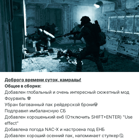
Доброго времени суток, камрады!
Общее в сборке:
Добавлен глобальный и очень интересный сюжетный мод
Фоурвиль ☢️
Убран багованный пак рейдерской брони💀
Подправил имбалансную СБ
Добавлен хорошенький енб (Отключить SHIFT+ENTER) "Use
effect"
Добавлена погода NAC-X и настроена под ЕНБ
Добавлен хороший осенний пак, напоминает стулкер🤔