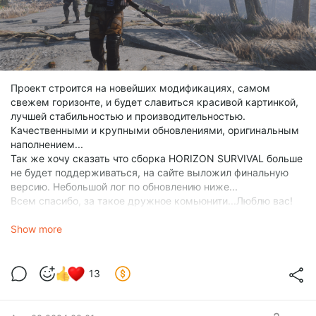
Проект строится на новейших модификациях, самом
свежем горизонте, и будет славиться красивой картинкой,
лучшей стабильностью и производительностью.
Качественными и крупными обновлениями, оригинальным
наполнением...
Так же хочу сказать что сборка HORIZON SURVIVAL больше
не будет поддерживаться, на сайте выложил финальную
версию. Небольшой лог по обновлению ниже...
Всем спасибо, за такое дружное комьюнити...Люблю вас!
Ну а мы продолжаем, в переди много часов работы над
Show more
переводами и правками. Ласт версия горизонта тяжелее
даётся для модинга ибо в ней уже всё заложено. Но всё же
хочется чего то интересного добавить.
Важные изменения
13
Общее в сборке:
Исправил последние замеченые баги...🤔
Убрал нак и растительность чисто дефолтная флора💀