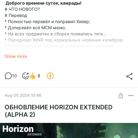
Доброго времени суток, камрады!
# ЧТО НОВОГО?
# Перевод
* Полностью перевёл и поправил Хизер;
* Доперевёл всё МСМ меню;
* На всех предметах в сборке появились теги...
* Переделал INNR под нормальные названия калибров;
* Переделал mod_ammo под нормальные названия;
* Добавил теги к одежде поселенцев;
Show more
* Добавил теги к крафтовому оружию;
# Основное
* Добавлено красивое освещение в интерьерах;
10
8
* Добавлена имерсивная отдача;
* Добавил портативное запоминающее устройство в
Круговое меню;
* Прикрутил 52 анимации использования предметов,
Aug 05 2024 10:46
расходников, медицины;
ОБНОВЛЕНИЕ HORIZON EXTENDED
(ALPHA 2)