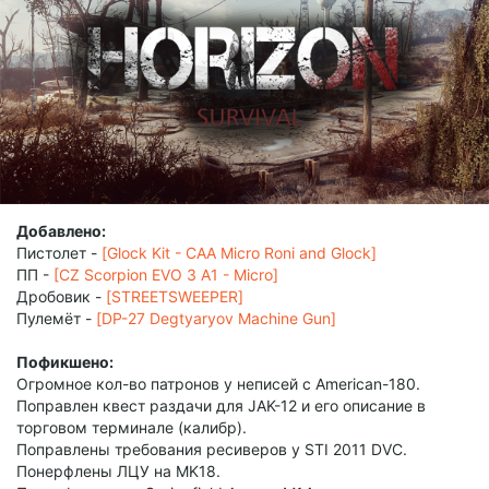
Добавлено:
Пистолет -
[Glock Kit - CAA Micro Roni and Glock]
ПП -
[CZ Scorpion EVO 3 A1 - Micro]
Дробовик -
[STREETSWEEPER]
Пулемёт -
[DP-27 Degtyaryov Machine Gun]
Пофикшено:
Огромное кол-во патронов у неписей с American-180.
Поправлен квест раздачи для JAK-12 и его описание в
торговом терминале (калибр).
Поправлены требования ресиверов у STI 2011 DVC.
Понерфлены ЛЦУ на MK18.