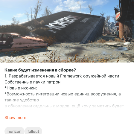
Какие будут изменения в сборке?
1. Разрабатывается новый Framework оружейной части
Собственные пачки патрон;
*Новые иконки;
*Возможность интеграции новых единиц вооружения, а
так-же удобство
в обновлении отдельных модов, ещё хочу заметить будет
хороший контроль над каждым стволом в плане правок
Show more
баланса,раздачи и т.д.;
*Более логичная раздача NPC;
2. Постараюсь подкрутить производительность;
horizon
fallout