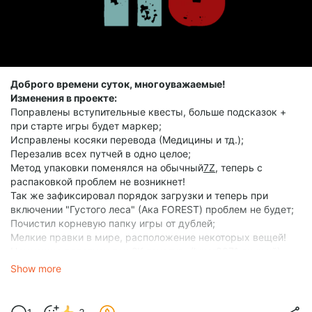
Доброго времени суток, многоуважаемые!
Изменения в проекте:
Поправлены вступительные квесты, больше подсказок +
при старте игры будет маркер;
Исправлены косяки перевода (Медицины и тд.);
Перезалив всех путчей в одно целое;
Метод упаковки поменялся на обычный
7Z
, теперь с
распаковкой проблем не возникнет!
Так же зафиксировал порядок загрузки и теперь при
включении "Густого леса" (Ака FOREST) проблем не будет;
Почистил корневую папку игры от дублей;
Мелкие правки в мире, расположение некоторых вещей!
Немножко дополнен пак 2К текстур, (luxor8071 лучший);
Добавлено пару опциональных модов озвучки;
Show more
Поднастроил конфиги для избежания проблем с
масштабированием разрешения;
Настроил сенсу мыши, теперь не плавает (Не знаю в какой