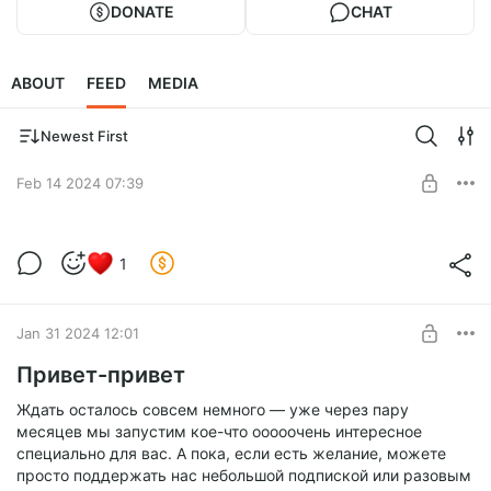
DONATE
CHAT
ABOUT
FEED
MEDIA
Newest First
Feb 14 2024 07:39
Открыточки 💙
1
Хех, а вот и продолжение нашей серии открыток к 14
Level required:
февраля 🙂
Душевное мяу 💙
Jan 31 2024 12:01
SUBSCRIBE
Привет-привет
Ждать осталось совсем немного — уже через пару
месяцев мы запустим кое-что ооооочень интересное
специально для вас. А пока, если есть желание, можете
просто поддержать нас небольшой подпиской или разовым