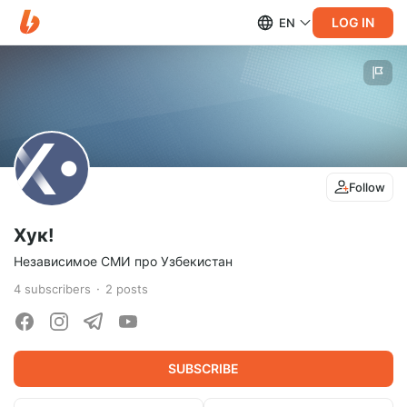
LOG IN
EN
Follow
Хук!
Независимое СМИ про Узбекистан
4
subscribers
2
posts
SUBSCRIBE