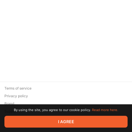
Terms of service
Privacy policy
Brand
By using the site, you agree to our cookie policy.
Read more here.
Support
© 2026 Zaya Solutions Limited. All rights reserved. All trademarks
I AGREE
are the property of their respective owners.