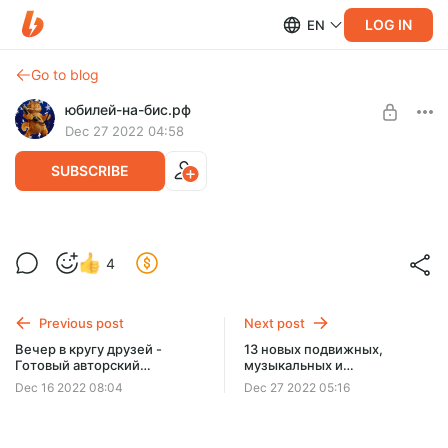
LOG IN
EN
Go to blog
юбилей-на-бис.рф
Dec 27 2022 04:58
SUBSCRIBE
15 застольных конкурсов на юбилей,
4
день рождения, свадьбу – прикольные,
Post is available after purchase
смешные, для веселой компании
BUY FOR $3.2
Previous post
Next post
Супер коллекция конкурсов для весёлой компании на
любой праздник. Играйте и веселитесь!
Вечер в кругу друзей -
13 новых подвижных,
Готовый авторский
музыкальных и
сценарий юбилея 50 лет
танцевальных конкурсов на
Dec 16 2022 08:04
Dec 27 2022 05:16
женщине
праздники - юбилей, день
рождения, свадьбу