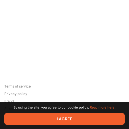
Terms of service
Privacy policy
Brand
By using the site, you agree to our cookie policy.
Read more here.
Support
© 2026 Zaya Solutions Limited. All rights reserved. All trademarks
I AGREE
are the property of their respective owners.