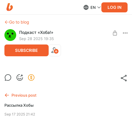
LOG IN
EN
Go to blog
Подкаст «Хоба!»
Sep 28 2025 19:35
SUBSCRIBE
139. Слово эксперту: С чего начать
Level required:
собирать историю своей семьи.
Hoba Mini
Отвечает историк-исследователь Ира
SUBSCRIBE
Красавцева
Previous post
Рассылка Хобы
Sep 17 2025 21:42