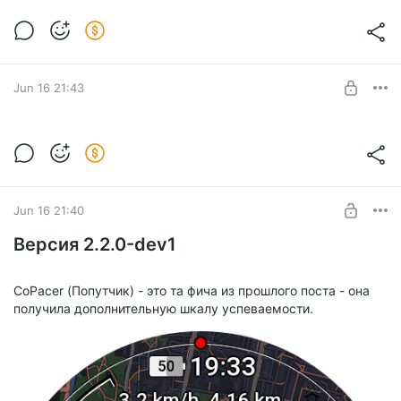
2.2.0-dev2
Level required:
Уровень: базовый
Jun 16 21:43
SUBSCRIBE
Версия 2.2.0-dev1 - установочные QRы
Установочные QR
Level required:
Уровень: базовый
Jun 16 21:40
SUBSCRIBE
Версия 2.2.0-dev1
CoPacer (Попутчик) - это та фича из прошлого поста - она
получила дополнительную шкалу успеваемости.