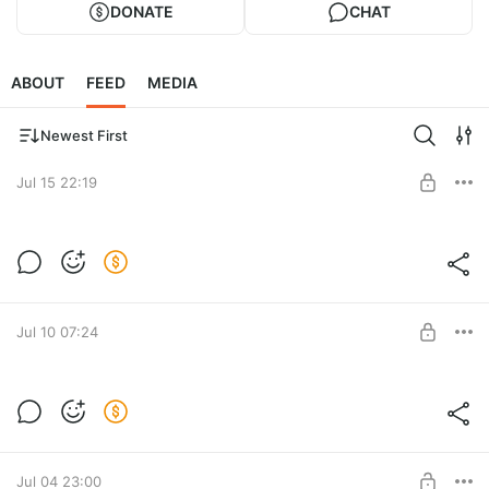
DONATE
CHAT
ABOUT
FEED
MEDIA
Newest First
Jul 15 22:19
Сборка 2.5.0-dev3
Новая (старая из 1.x.x) фича в 2.5.0 - тап на маркер
Level required:
покажет информацию о нем.
Уровень: базовый
Jul 10 07:24
SUBSCRIBE
Сборка 2.5.0-dev2
На сайте в походе включите Live-трекинг, чтоб наблюдатели
Level required:
отслеживали ваш путь
Уровень: базовый
Jul 04 23:00