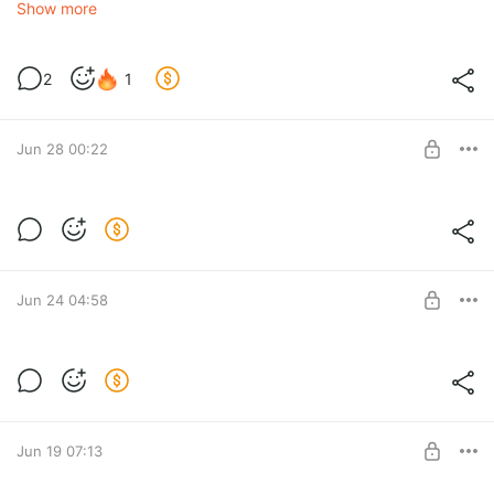
https://hikeplan.ru/hikes/e1bb0e18-bfaa-49f9-845f-
Show more
ba969b16b498/recap
2
1
Jun 28 00:22
Сборка 2.4.0-dev1
Level required:
Уровень: базовый
Jun 24 04:58
SUBSCRIBE
Сборка 2.3.0-dev1
Level required:
Уровень: базовый
Jun 19 07:13
SUBSCRIBE