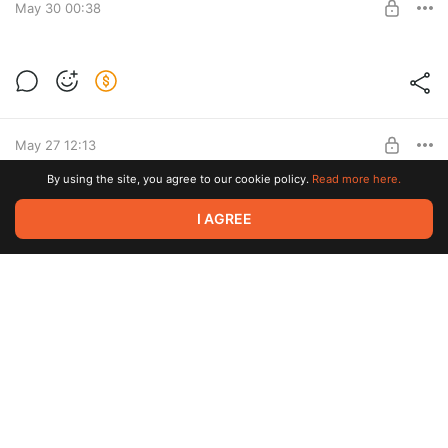
May 30 00:38
SUBSCRIBE
Вторая сборка альфы 2.0.0
- установка быстрого маяка
Level required:
- выгрузка установленных маркеров на сайт
Уровень: базовый
и еще куча годноты для trex 3, pro 48mm, ultra 2
May 27 12:13
SUBSCRIBE
By using the site, you agree to our cookie policy.
Read more here.
Amazfit версия 2.0.0
I AGREE
Amazfit в последнем обновлении ОС испортили
Level required:
отображение карты. Я все переделал.
Уровень: базовый
Первая сборка альфа-версии приложения для Amazfit.
Jul 17 2024 23:49
SUBSCRIBE
Релизные заметки #1