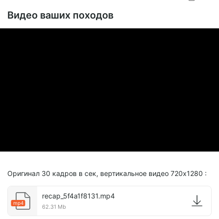
SUBSCRIBE
Видео ваших походов
Оригинал 30 кадров в сек, вертикальное видео 720х1280 :
recap_5f4a1f8131.mp4
mp4
62.31 Mb