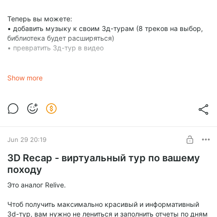
Теперь вы можете:
• добавить музыку к своим 3д-турам (8 треков на выбор,
библиотека будет расширяться)
• превратить 3д-тур в видео
Для видео вы можете выбрать:
• настройку качаства (мобайл - для соцсетей, и HD + FHD -
Show more
это для тех кто делает фильмы для youtube)
Jun 29 20:19
3D Recap - виртуальный тур по вашему
походу
Это аналог Relive.
Чтоб получить максимально красивый и информативный
3d-тур, вам нужно не лениться и заполнить отчеты по дням