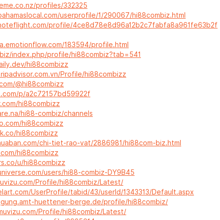
geme.co.nz/profiles/332325
bahamaslocal.com/userprofile/1/290067/hi88combiz.html
noteflight.com/profile/4ce8d78e8d96a12b2c7fabfa8a961fe63b2f
ria.emotionflow.com/183594/profile.html
.biz/index.php/profile/hi88combiz?tab=541
aily.dev/hi88combizz
ripadvisor.com.vn/Profile/hi88combizz
it.com/@hi88combizz
zu.com/p/a2c72157bd59922f
rr.com/hi88combizz
are.na/hi88-combiz/channels
oo.com/hi88combizz
nk.co/hi88combizz
muaban.com/chi-tiet-rao-vat/2886981/hi88com-biz.html
s.com/hi88combizz
rs.co/u/hi88combizz
universe.com/users/hi88-combiz-DY9B45
uvizu.com/Profile/hi88combiz/Latest/
elart.com/UserProfile/tabid/43/userId/1343313/Default.aspx
ligung.amt-huettener-berge.de/profile/hi88combiz/
muvizu.com/Profile/hi88combiz/Latest/