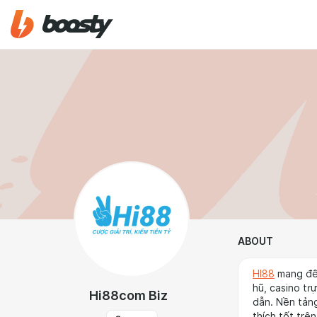
ABOUT
HI88
mang đến
hũ, casino tr
Hi88com Biz
dẫn. Nền tảng
thích tốt trê