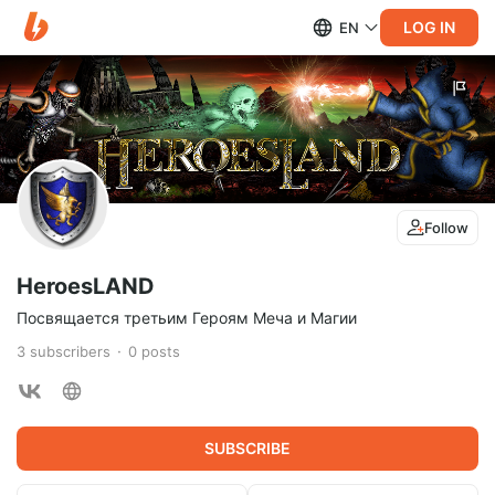
LOG IN
EN
Follow
HeroesLAND
Посвящается третьим Героям Меча и Магии
3
subscribers
0
posts
SUBSCRIBE