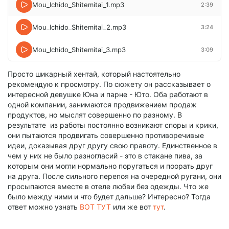
Mou_Ichido_Shitemitai_1.mp3
2:39
Mou_Ichido_Shitemitai_2.mp3
3:24
Mou_Ichido_Shitemitai_3.mp3
3:09
Просто шикарный хентай, который настоятельно
рекомендую к просмотру. По сюжету он рассказывает о
интересной девушке Юна и парне - Юто. Оба работают в
одной компании, занимаются продвижением продаж
продуктов, но мыслят совершенно по разному. В
результате из работы постоянно возникают споры и крики,
они пытаются продвигать совершенно противоречивые
идеи, доказывая друг другу свою правоту. Единственное в
чем у них не было разногласий - это в стакане пива, за
которым они могли нормально поругаться и поорать друг
на друга. После сильного перепоя на очередной ругани, они
просыпаются вместе в отеле любви без одежды. Что же
было между ними и что будет дальше? Интересно? Тогда
ответ можно узнать
ВОТ ТУТ
или же вот
тут
.