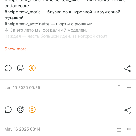
cottagecore
#helpersew_marie — блузка со шнуровкой и кружевной
отделкой
#helpersew_antoinette — шорты с рюшами
🌼 За это лето мы создали 47 моделей.
Каждая — часть большой идеи, за которой стоят
вдохновение, внимание к деталям и любовь к своему делу.
Мы гордимся этим сезоном — он получился цельным,
Show more
красивым и по-настоящему живым.
🎀 Скоро выкройки появятся в продаже.
А пока — выбирайте любимчиков и делитесь
впечатлениями.
Какая модель ближе вам всего? Расскажите в
комментариях — для нас это очень важно 💛
Jun 16 2025 06:26
🌊 АНОНС: Sea la vie — лето 2025, часть
4 🌞
Level required:
Петелька поддержки
May 16 2025 03:14
SUBSCRIBE