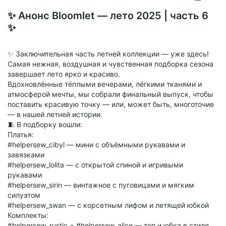
SUBSCRIBE
✨ Анонс Bloomlet — лето 2025 | часть 6
✨
✨ Заключительная часть летней коллекции — уже здесь!
Самая нежная, воздушная и чувственная подборка сезона
завершает лето ярко и красиво.
Вдохновлённые тёплыми вечерами, лёгкими тканями и
атмосферой мечты, мы собрали финальный выпуск, чтобы
поставить красивую точку — или, может быть, многоточие
— в нашей летней истории.
🧵 В подборку вошли:
Платья:
#helpersew_cibyl — мини с объёмными рукавами и
завязками
#helpersew_lolita — с открытой спиной и игривыми
рукавами
#helpersew_sirin — винтажное с пуговицами и мягким
силуэтом
#helpersew_swan — с корсетным лифом и летящей юбкой
Комплекты:
#helpersew_rustic + #helpersew_alice — топ и юбка в стиле