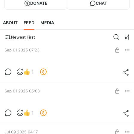
DONATE
CHAT
ABOUT
FEED
MEDIA
Newest First
Sep 01 2025 07:23
✨ Анонс второй части коллекции Lady
1
Line FW’25 ✨
Level required:
Петелька поддержки
Sep 01 2025 05:08
SUBSCRIBE
✨ Анонс новой коллекции FW’25 ✨
1
Level required:
Петелька поддержки
Jul 09 2025 04:17