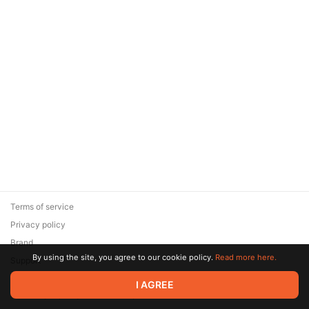
зарабатывать!"
Terms of service
Privacy policy
Brand
By using the site, you agree to our cookie policy.
Read more here.
Support
© 2026 Zaya Solutions Limited. All rights reserved. All trademarks
I AGREE
are the property of their respective owners.