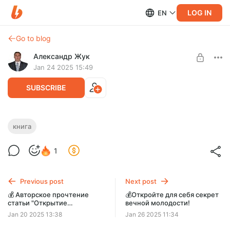
LOG IN
EN
Go to blog
Александр Жук
Jan 24 2025 15:49
SUBSCRIBE
Моя книга "Сухофрукты и заработок:
книга
путь к успеху через здоровое питание"
Post is available after purchase
1
Полезная книга с пошаговыми рецептами применения
BUY FOR $3.2
сухофруктов как для здоровья, так и для заработка! Все
просто и даже проще чем кажется!
Previous post
Next post
💰 Авторское прочтение
💰Откройте для себя секрет
статьи "Открытие
вечной молодости!
велосезона 2025: Как
Jan 20 2025 13:38
Jan 26 2025 11:34
велосипед помогает
поддерживать здоровье и