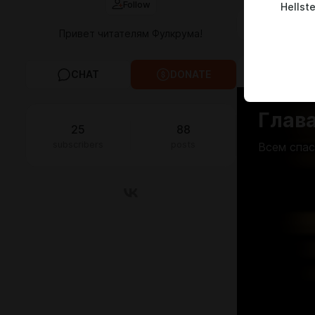
Follow
Hellste
FEED
MED
Привет читателям Фулкрума!
May 06 2024 
CHAT
DONATE
Глав
25
88
subscribers
posts
Всем спас