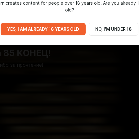
rn
creates content for people over 18 years old. Are you already 
old?
IA
YES, I AM ALREADY 18 YEARS OLD
NO, I'M UNDER 18
07:45
а 85 КОНЕЦ!
ибо за прочтение!