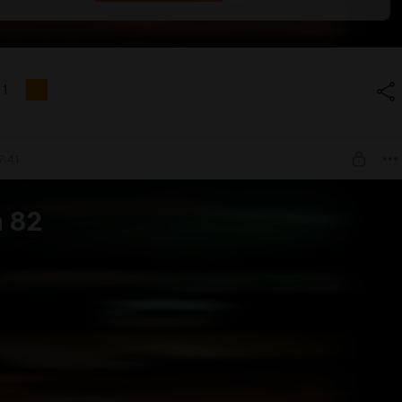
1
7:41
 82