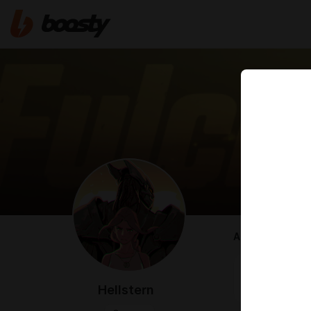
ABOUT
Выкладываюс
Очень рада 
Hellstern