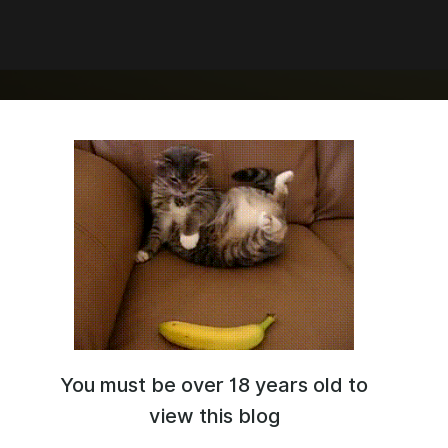
You must be over 18 years old to
ь вновь.
и новым и старым читателям!
view this blog