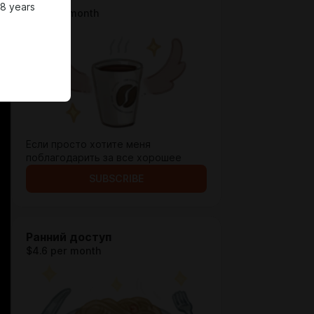
18 years
$1.3 per month
Если просто хотите меня
поблагодарить за все хорошее
SUBSCRIBE
Ранний доступ
$4.6 per month