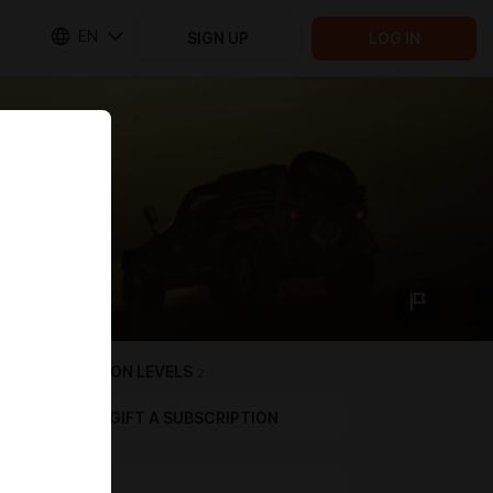
EN
SIGN UP
LOG IN
SUBSCRIPTION LEVELS
2
GIFT A SUBSCRIPTION
Кофеёк