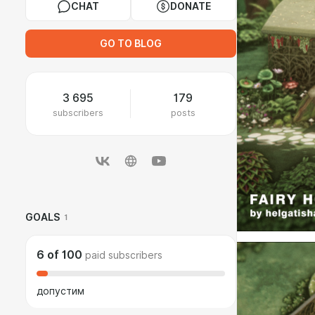
CHAT
DONATE
GO TO BLOG
3 695
179
subscribers
posts
GOALS
1
6
of
100
paid subscribers
допустим