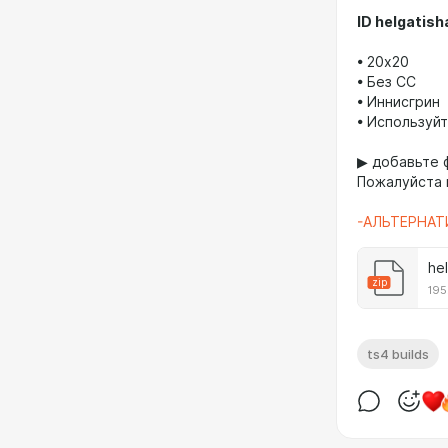
ID helgatis
• 20x20
• Без СС
• Иннисгрин
• Используй
▶ добавьте ф
Пожалуйста 
-АЛЬТЕРНАТ
he
zip
195
ts4 builds