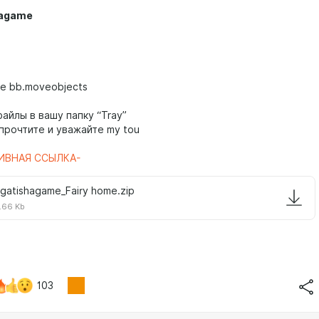
hagame
те bb.moveobjects
айлы в вашу папку “Tray”
прочтите и уважайте my tou
ИВНАЯ ССЫЛКА-
lgatishagame_Fairy home.zip
.66 Kb
103