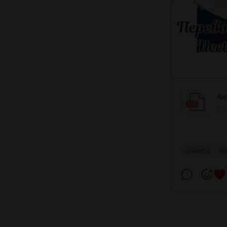
fb2
2.0
ранобэ
п