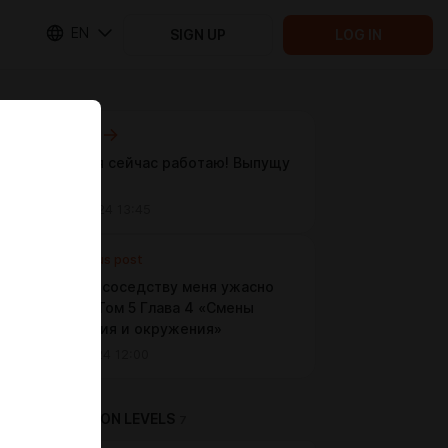
EN
SIGN UP
LOG IN
Next post
Над чем я сейчас работаю! Выпущу
позже!
Dec 03 2024 13:45
Previous post
Ангел по-соседству меня ужасно
балует | Том 5 Глава 4 «Смены
настроения и окружения»
Jun 08 2024 12:00
SUBSCRIPTION LEVELS
7