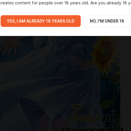
reates content for people over 18 years old. Are you already 18 y
YES, I AM ALREADY 18 YEARS OLD
NO, I'M UNDER 18