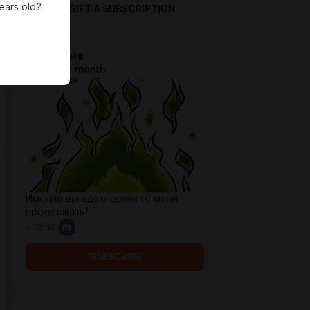
ears old?
GIFT A SUBSCRIPTION
Искрящие
$0.66 per month
Именно вы вдохновляете меня
продолжать!
+ chat
SUBSCRIBE