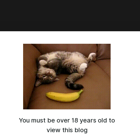
7:00
по-соседству меня ужасно балует 5
лава «То, что невозможно скрыть»
You must be over 18 years old to
view this blog