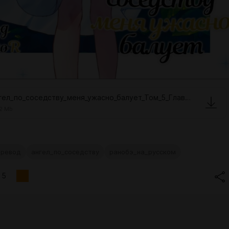
Ангел_по_соседству_меня_ужасно_балует_Том_5_Глава_5_«То,_что_невозможно.fb2
2 Mb
еревод
ангел_по_соседству
ранобэ_на_русском
5