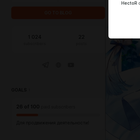
HectoR
c
GO TO BLOG
1 024
22
subscribers
posts
GOALS
1
26
of
100
paid subscribers
Для продвижения деятельности!