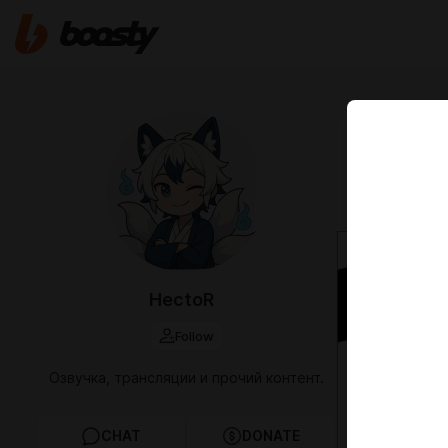
Jun 15 2024 1
Ангел 
том 5 г
HectoR
Follow
Озвучка, трансляции и прочий контент.
CHAT
DONATE