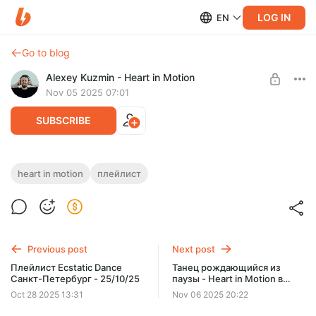
LOG IN
EN
Go to blog
Alexey Kuzmin - Heart in Motion
Nov 05 2025 07:01
SUBSCRIBE
Структура и плейлист практики Heart in
heart in motion
плейлист
Motion (Сердце в движении) - То, что
Level required:
продолжается 3/11/25
На танцы
SUBSCRIBE
Previous post
Next post
Плейлист Ecstatic Dance
Танец рождающийся из
Санкт-Петербург - 25/10/25
паузы - Heart in Motion в
Пскове 26/11/25
Oct 28 2025 13:31
Nov 06 2025 20:22