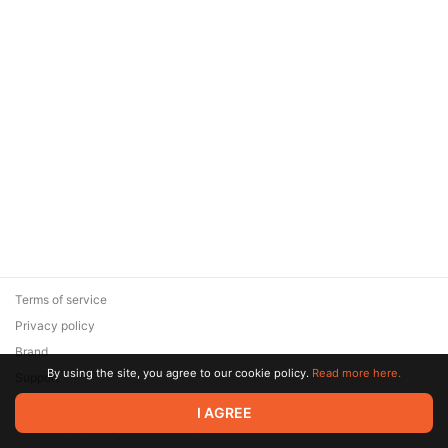
Terms of service
Privacy policy
Brand
By using the site, you agree to our cookie policy.
Read more here.
Support
© 2026 Zaya Solutions Limited. All rights reserved. All trademarks
I AGREE
are the property of their respective owners.