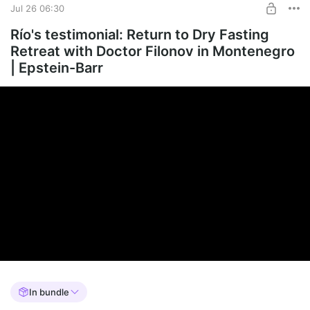
Jul 26 06:30
Río's testimonial: Return to Dry Fasting
Retreat with Doctor Filonov in Montenegro
| Epstein-Barr
In bundle