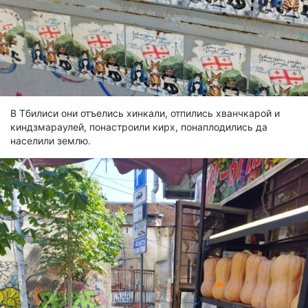
В Тбилиси они отъелись хинкали, отпились хванчкарой и
киндзмараулей, понастроили кирх, понаплодились да
населили землю.